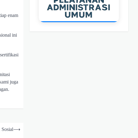
tiap enam
ional ini
rtifikasi
itasi
kami juga
ngan.
 Sosial
⟶