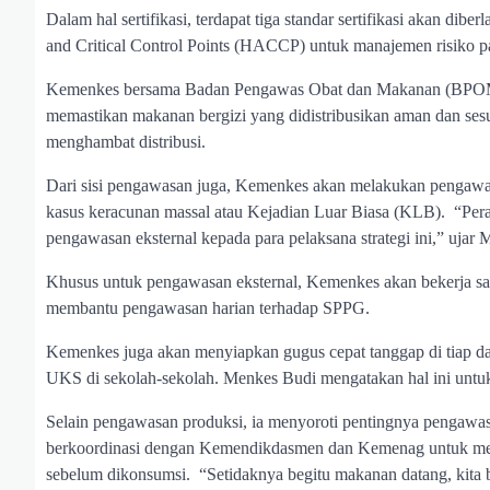
Dalam hal sertifikasi, terdapat tiga standar sertifikasi akan dibe
and Critical Control Points (HACCP) untuk manajemen risiko pang
Kemenkes bersama Badan Pengawas Obat dan Makanan (BPOM) da
memastikan makanan bergizi yang didistribusikan aman dan sesuai 
menghambat distribusi.
Dari sisi pengawasan juga, Kemenkes akan melakukan pengawasan 
kasus keracunan massal atau Kejadian Luar Biasa (KLB). “Pera
pengawasan eksternal kepada para pelaksana strategi ini,” ujar
Khusus untuk pengawasan eksternal, Kemenkes akan bekerja sa
membantu pengawasan harian terhadap SPPG.
Kemenkes juga akan menyiapkan gugus cepat tanggap di tiap dae
UKS di sekolah-sekolah. Menkes Budi mengatakan hal ini untuk m
Selain pengawasan produksi, ia menyoroti pentingnya pengawasa
berkoordinasi dengan Kemendikdasmen dan Kemenag untuk mel
sebelum dikonsumsi. “Setidaknya begitu makanan datang, kita b