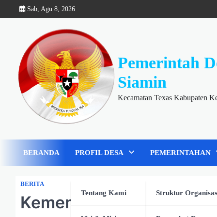
Skip
Sab, Agu 8, 2026
to
content
Pemerintah D
Siamin
Kecamatan Texas Kabupaten K
BERANDA
PROFIL DESA
PEMERINTAHAN
BERITA
Tentang Kami
Struktur Organisas
Kemenkes Perketat Pen