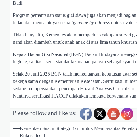
Budi.
Program pemantauan status gizi siswa juga akan menjadi bagia
bulan dan mencatatnya secara
by name by address
untuk evaluas
Tidak hanya itu, Kemenkes akan memperluas cakupan survei gizi
nanti akan ditambah untuk anak-anak di atas lima tahun khususn
Kepala Badan Gizi Nasional (BGN) Dadan Hindayana menegaska
higiene, sanitasi, serta standar keamanan pangan sebagai syara
Sejak 20 Juni 2025 BGN telah mengeluarkan keputusan agar seti
bekerja sama dengan Kementerian Kesehatan. Sertifikasi ini me
sedang mempersiapkan penerapan Hazard Analysis Critical Con
Nantinya sertifikasi HACCP dilakukan lembaga berwenang yang 
Please follow and like us:
N
a
⟵
Kemenkeu Susun Strategi Baru untuk Memberantas Peredar
Rokok Ilegal