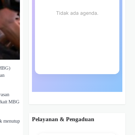
(MBG)
nan
wasan
erkait MBG
Pelayanan & Pengaduan
ak menutup