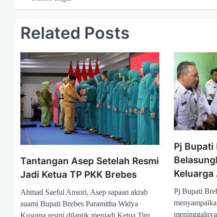
v
i
Related Posts
g
a
s
i
p
o
s
Pj Bupat
Belasung
Tantangan Asep Setelah Resmi
Keluarga
Jadi Ketua TP PKK Brebes
Pj Bupati Br
Ahmad Saeful Ansori, Asep sapaan akrab
menyampaikan
suami Bupati Brebes Paramitha Widya
meninggalnya
Kusuma resmi dilantik menjadi Ketua Tim