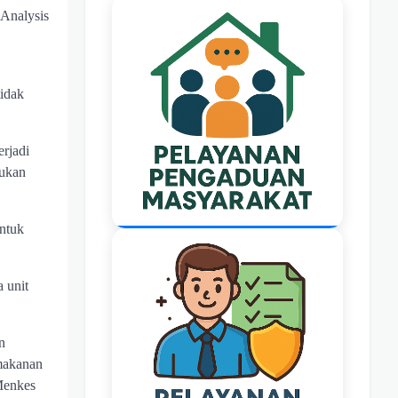
 Analysis
tidak
erjadi
kukan
ntuk
 unit
n
makanan
 Menkes