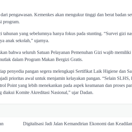
n dari pengawasan. Kemenkes akan mengukur tinggi dan berat badan se
i program.
 tahunan yang sebelumnya hanya fokus pada stunting. “Survei gizi nas
ya anak sekolah,” ujarnya.
n bahwa seluruh Satuan Pelayanan Pemenuhan Gizi wajib memiliki se
t mutlak dalam Program Makan Bergizi Gratis.
ap penyedia pangan segera melengkapi Sertifikat Laik Higiene dan San
njadi prioritas awal untuk menjamin kelayakan pangan. “Selain SLHS, 
trol Point yang lebih menekankan pada aspek keamanan dan proses pa
diakui Komite Akreditasi Nasional,” ujar Dadan.
an
Digitalisasi Jadi Jalan Kemandirian Ekonomi dan Keadilan