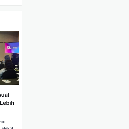
sual
 Lebih
lam
efektif.