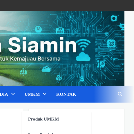
DIA
UMKM
KONTAK
Pojok UMKM
Produk UMKM
G
Fashion & Tekstil
(0)