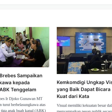
i Brebes Sampaikan
Kemkomdigi Ungkap Vi
kawa kepada
yang Baik Dapat Bicara
 ABK Tenggelam
Kuat dari Kata
ebes Ir Djoko Gunawan MT
 turut berbelasungkawa atas
Visual memiliki kekuatan besar da
 tiga anak buah kapal (ABK)
menyampaikan pesan publik secara 