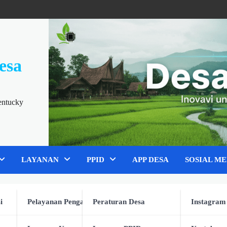
esa
entucky
LAYANAN
PPID
APP DESA
SOSIAL ME
i
Pelayanan Pengaduan
Peraturan Desa
Instagram
gawasan dalam Program MB