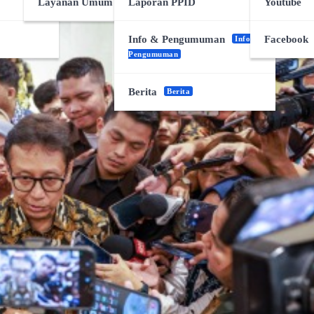
Layanan Umum Desa
Laporan PPID
Youtube
Info & Pengumuman
Facebook
Info &
Pengumuman
Berita
Berita