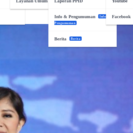
Layanan Umum Desa
Laporan PPID
Youtube
Info & Pengumuman
Facebook
Info &
Pengumuman
Berita
Berita