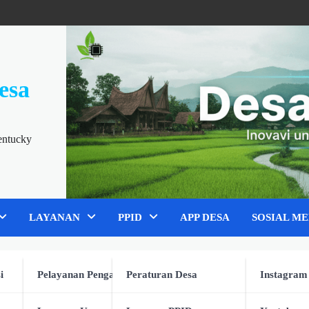
esa
entucky
LAYANAN
PPID
APP DESA
SOSIAL ME
i
Pelayanan Pengaduan
Peraturan Desa
Instagram
Kemandirian Ekonomi dan