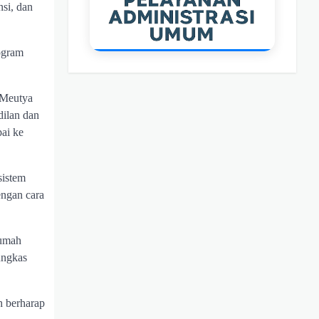
nsi, dan
rogram
. Meutya
dilan dan
ai ke
sistem
engan cara
rumah
pungkas
h berharap