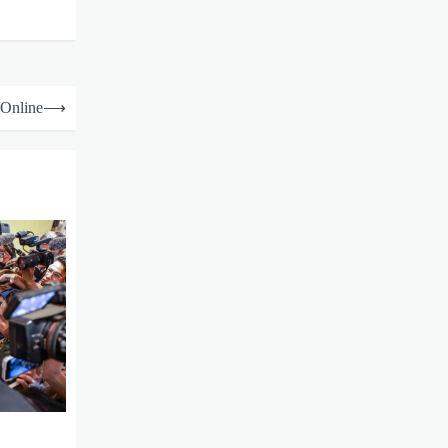
 Online
⟶