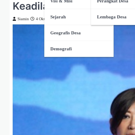
Visi & Misi
Perangkat Desa
Keadilan Sosial
Sejarah
Lembaga Desa
Siamin
4 Oktober 2025
Geografis Desa
Demografi