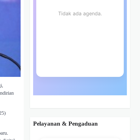
i,
ndirian
25)
Pelayanan & Pengaduan
aru.