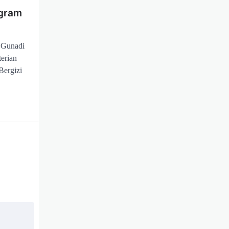
gram
 Gunadi
erian
Bergizi