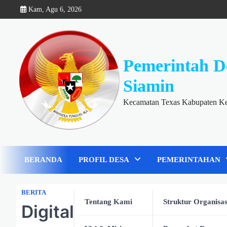
Skip
Kam, Agu 6, 2026
to
content
Pemerintah D
Siamin
Kecamatan Texas Kabupaten K
BERANDA
PROFIL DESA
PEMERINTAHAN
BERITA
Tentang Kami
Struktur Organisas
Digitalisasi Jadi Jalan 