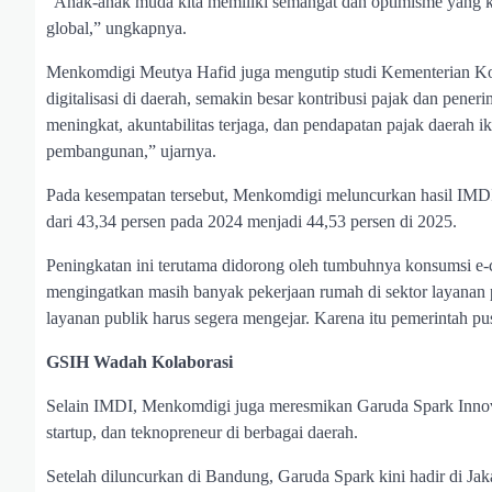
“Anak-anak muda kita memiliki semangat dan optimisme yang ku
global,” ungkapnya.
Menkomdigi Meutya Hafid juga mengutip studi Kementerian Ko
digitalisasi di daerah, semakin besar kontribusi pajak dan pener
meningkat, akuntabilitas terjaga, dan pendapatan pajak daerah i
pembangunan,” ujarnya.
Pada kesempatan tersebut, Menkomdigi meluncurkan hasil IMDI 
dari 43,34 persen pada 2024 menjadi 44,53 persen di 2025.
Peningkatan ini terutama didorong oleh tumbuhnya konsumsi 
mengingatkan masih banyak pekerjaan rumah di sektor layanan p
layanan publik harus segera mengejar. Karena itu pemerintah pu
GSIH Wadah Kolaborasi
Selain IMDI, Menkomdigi juga meresmikan Garuda Spark Innova
startup, dan teknopreneur di berbagai daerah.
Setelah diluncurkan di Bandung, Garuda Spark kini hadir di Ja