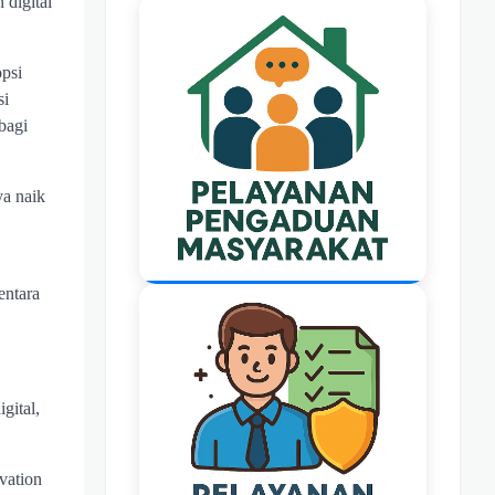
 digital
psi
si
bagi
ya naik
entara
gital,
vation