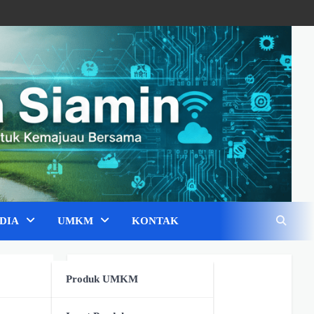
DIA
UMKM
KONTAK
Pojok UMKM
Produk UMKM
Fashion & Tekstil
(0)