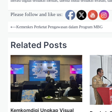
literasi digital semakin meluas, talenta muda semakin terasah, d
Please follow and like us:
N
a
⟵
Kemenkes Perketat Pengawasan dalam Program MBG
v
Related Posts
i
g
a
s
i
p
o
s
Kemkomdigi Ungkap Visual