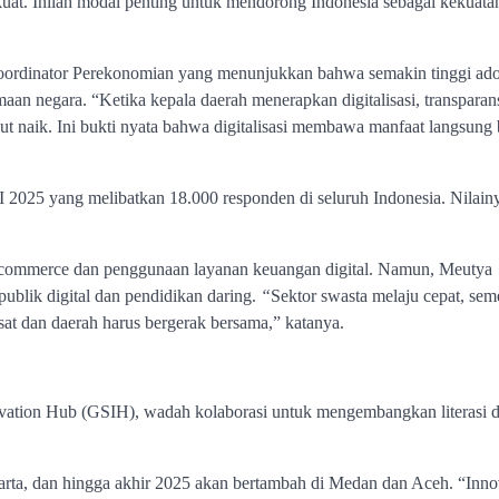
at. Inilah modal penting untuk mendorong Indonesia sebagai kekuatan
ordinator Perekonomian yang menunjukkan bahwa semakin tinggi ado
imaan negara. “Ketika kepala daerah menerapkan digitalisasi, transparan
kut naik. Ini bukti nyata bahwa digitalisasi membawa manfaat langsung 
2025 yang melibatkan 18.000 responden di seluruh Indonesia. Nilain
e-commerce dan penggunaan layanan keuangan digital. Namun, Meutya
ublik digital dan pendidikan daring.
“
Sektor swasta melaju cepat, sem
sat dan daerah harus bergerak bersama,” katanya.
tion Hub (GSIH), wadah kolaborasi untuk mengembangkan literasi di
karta, dan hingga akhir 2025 akan bertambah di Medan dan Aceh. “Inno