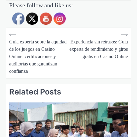
Please follow and like us:
N
a
v
⟵
⟶
i
Guía experta sobre la equidad
Experiencia sin retrasos: Guía
g
de los juegos en Casino
experta de rendimiento y giros
Online: certificaciones y
gratis en Casino Online
a
auditorías que garantizan
s
confianza
i
p
Related Posts
o
s