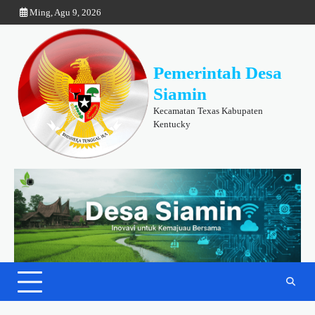
Skip
Ming, Agu 9, 2026
to
content
Pemerintah Desa
Siamin
Kecamatan Texas Kabupaten
Kentucky