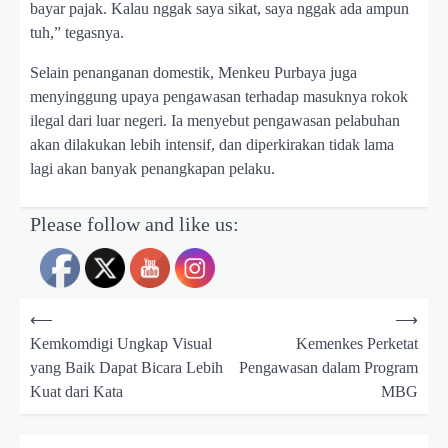
bayar pajak. Kalau nggak saya sikat, saya nggak ada ampun
tuh,” tegasnya.
Selain penanganan domestik, Menkeu Purbaya juga
menyinggung upaya pengawasan terhadap masuknya rokok
ilegal dari luar negeri. Ia menyebut pengawasan pelabuhan
akan dilakukan lebih intensif, dan diperkirakan tidak lama
lagi akan banyak penangkapan pelaku.
Please follow and like us:
N
a
v
⟵
⟶
i
Kemkomdigi Ungkap Visual
Kemenkes Perketat
g
yang Baik Dapat Bicara Lebih
Pengawasan dalam Program
Kuat dari Kata
MBG
a
s