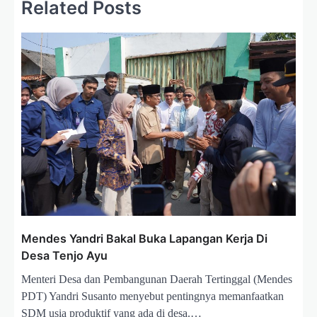
Related Posts
i
p
o
s
Mendes Yandri Bakal Buka Lapangan Kerja Di
Desa Tenjo Ayu
Menteri Desa dan Pembangunan Daerah Tertinggal (Mendes
PDT) Yandri Susanto menyebut pentingnya memanfaatkan
SDM usia produktif yang ada di desa.…