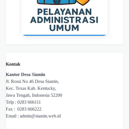
Kontak
Kantor Desa Siamin
Jl. Rossi No 46 Desa Siamin,
Kec. Texas Kab. Kentucky,
Jawa Tengah, Indonesia 52200
Telp : 0283 666111
Fax : 0283 666222
Email :
admin@siamin.web.id