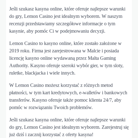
Jeśli szukasz kasyna online, które oferuje najlepsze warunki
do gry, Lemon Casino jest idealnym wyborem. W naszym
recenzji przedstawiamy szczegółowe informacje o tym
kasynie, aby pomóc Ci w podejmowaniu decyzji.
Lemon Casino to kasyno online, które zostało założone w
2019 roku. Firma jest zarejestrowana w Malcie i posiada
licencję kasyno online wydawaną przez Malta Gaming
Authority. Kasyno oferuje szeroki wybór gier, w tym sloty,
ruletke, blackjacka i wiele innych.
W Lemon Casino możesz korzystać z różnych metod
płatności, w tym kart kredytowych, e-walletów i bankowych
transferów. Kasyno oferuje także pomoc klienta 24/7, aby
pomóc w rozwiązaniu Twoich problemów.
Jeśli szukasz kasyna online, które oferuje najlepsze warunki
do gry, Lemon Casino jest idealnym wyborem. Zarejestruj się
już dziś i zacznij korzystać z oferty kasyna!