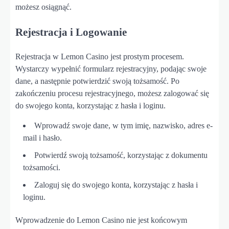
możesz osiągnąć.
Rejestracja i Logowanie
Rejestracja w Lemon Casino jest prostym procesem.
Wystarczy wypełnić formularz rejestracyjny, podając swoje
dane, a następnie potwierdzić swoją tożsamość. Po
zakończeniu procesu rejestracyjnego, możesz zalogować się
do swojego konta, korzystając z hasła i loginu.
Wprowadź swoje dane, w tym imię, nazwisko, adres e-
mail i hasło.
Potwierdź swoją tożsamość, korzystając z dokumentu
tożsamości.
Zaloguj się do swojego konta, korzystając z hasła i
loginu.
Wprowadzenie do Lemon Casino nie jest końcowym