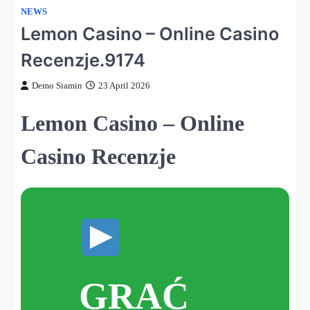
NEWS
Lemon Casino – Online Casino
Recenzje.9174
Demo Siamin
23 April 2026
Lemon Casino – Online
Casino Recenzje
GRAĆ