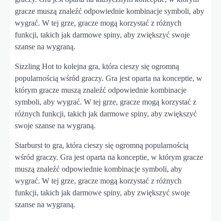
gracze muszą znaleźć odpowiednie kombinacje symboli, aby
wygrać. W tej grze, gracze mogą korzystać z różnych
funkcji, takich jak darmowe spiny, aby zwiększyć swoje
szanse na wygraną.
Sizzling Hot to kolejna gra, która cieszy się ogromną
popularnością wśród graczy. Gra jest oparta na konceptie, w
którym gracze muszą znaleźć odpowiednie kombinacje
symboli, aby wygrać. W tej grze, gracze mogą korzystać z
różnych funkcji, takich jak darmowe spiny, aby zwiększyć
swoje szanse na wygraną.
Starburst to gra, która cieszy się ogromną popularnością
wśród graczy. Gra jest oparta na konceptie, w którym gracze
muszą znaleźć odpowiednie kombinacje symboli, aby
wygrać. W tej grze, gracze mogą korzystać z różnych
funkcji, takich jak darmowe spiny, aby zwiększyć swoje
szanse na wygraną.