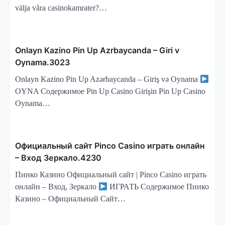
välja våra casinokamrater?…
Onlayn Kazino Pin Up Azrbaycanda – Giri v
Oynama.3023
Onlayn Kazino Pin Up Azərbaycanda – Giriş və Oynama
OYNA Содержимое Pin Up Casino Girişin Pin Up Casino
Oynama…
Официальный сайт Pinco Casino играть онлайн
– Вход Зеркало.4230
Пинко Казино Официальный сайт | Pinco Casino играть
онлайн – Вход, Зеркало
ИГРАТЬ Содержимое Пинко
Казино – Официальный Сайт…