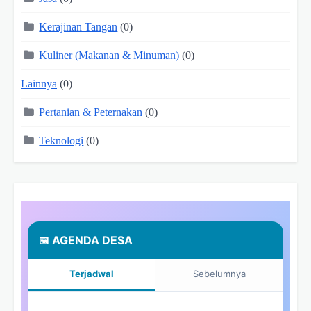
Kerajinan Tangan
(0)
Kuliner (Makanan & Minuman)
(0)
Lainnya
(0)
Pertanian & Peternakan
(0)
Teknologi
(0)