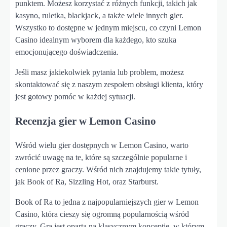
punktem. Możesz korzystać z różnych funkcji, takich jak
kasyno, ruletka, blackjack, a także wiele innych gier.
Wszystko to dostępne w jednym miejscu, co czyni Lemon
Casino idealnym wyborem dla każdego, kto szuka
emocjonującego doświadczenia.
Jeśli masz jakiekolwiek pytania lub problem, możesz
skontaktować się z naszym zespołem obsługi klienta, który
jest gotowy pomóc w każdej sytuacji.
Recenzja gier w Lemon Casino
Wśród wielu gier dostępnych w Lemon Casino, warto
zwrócić uwagę na te, które są szczególnie popularne i
cenione przez graczy. Wśród nich znajdujemy takie tytuły,
jak Book of Ra, Sizzling Hot, oraz Starburst.
Book of Ra to jedna z najpopularniejszych gier w Lemon
Casino, która cieszy się ogromną popularnością wśród
graczy. Gra jest oparta na klasycznym konceptie, w którym