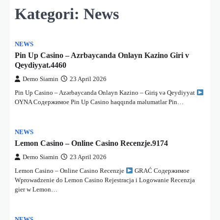
Kategori:
News
NEWS
Pin Up Casino – Azrbaycanda Onlayn Kazino Giri v
Qeydiyyat.4460
Demo Siamin
23 April 2026
Pin Up Casino – Azərbaycanda Onlayn Kazino – Giriş və Qeydiyyat
OYNA Содержимое Pin Up Casino haqqında məlumatlar Pin…
NEWS
Lemon Casino – Online Casino Recenzje.9174
Demo Siamin
23 April 2026
Lemon Casino – Online Casino Recenzje
GRAĆ Содержимое
Wprowadzenie do Lemon Casino Rejestracja i Logowanie Recenzja
gier w Lemon…
NEWS