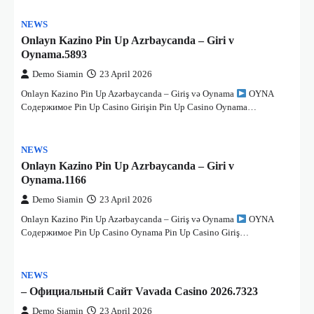
NEWS
Onlayn Kazino Pin Up Azrbaycanda – Giri v
Oynama.5893
Demo Siamin
23 April 2026
Onlayn Kazino Pin Up Azərbaycanda – Giriş və Oynama
OYNA
Содержимое Pin Up Casino Girişin Pin Up Casino Oynama…
NEWS
Onlayn Kazino Pin Up Azrbaycanda – Giri v
Oynama.1166
Demo Siamin
23 April 2026
Onlayn Kazino Pin Up Azərbaycanda – Giriş və Oynama
OYNA
Содержимое Pin Up Casino Oynama Pin Up Casino Giriş…
NEWS
– Официальный Сайт Vavada Casino 2026.7323
Demo Siamin
23 April 2026