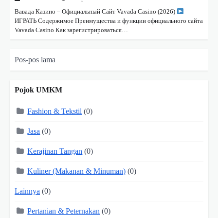
Вавада Казино – Официальный Сайт Vavada Casino (2026)
ИГРАТЬ Содержимое Преимущества и функции официального сайта
Vavada Casino Как зарегистрироваться…
N
Pos-pos lama
a
v
Pojok UMKM
i
Fashion & Tekstil
(0)
g
a
Jasa
(0)
s
Kerajinan Tangan
(0)
i
Kuliner (Makanan & Minuman)
(0)
p
o
Lainnya
(0)
s
Pertanian & Peternakan
(0)