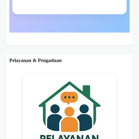
Pelayanan & Pengaduan