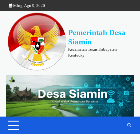
Skip
Ming, Agu 9, 2026
to
content
Pemerintah Desa
Siamin
Kecamatan Texas Kabupaten
Kentucky