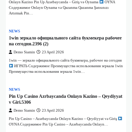
Onlayn Kazino Pin Up Azərbaycanda – Giriş və Oynama
OYNA
Содержимое Onlayn Oynama və Qazanma Qazanma Şansınızı
Artırmak Pin…
NEWS
1win зеркало официального сайта букмекера рабочее
на сегодня.2396 (2)
Demo Siamin
23 April 2026
1win — зеркало официального сайта букмекера, рабочее на сегодня
ИГРАТЬ Содержимое Преимущества использования зеркала 1win
Преимущества использования зеркала 1win…
NEWS
Pin Up Casino Azrbaycanda Onlayn Kazino – Qeydiyyat
v Giri.5306
Demo Siamin
23 April 2026
Pin Up Casino – Azərbaycanda Onlayn Kazino – Qeydiyyat və Giriş
OYNA Содержимое Pin Up Casino – Azərbaycanda Onlayn…