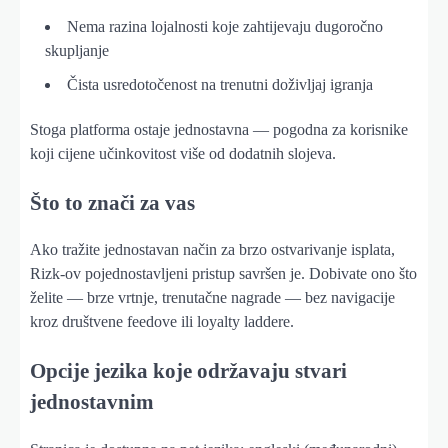
Nema razina lojalnosti koje zahtijevaju dugoročno
skupljanje
Čista usredotočenost na trenutni doživljaj igranja
Stoga platforma ostaje jednostavna — pogodna za korisnike
koji cijene učinkovitost više od dodatnih slojeva.
Što to znači za vas
Ako tražite jednostavan način za brzo ostvarivanje isplata,
Rizk-ov pojednostavljeni pristup savršen je. Dobivate ono što
želite — brze vrtnje, trenutačne nagrade — bez navigacije
kroz društvene feedove ili loyalty laddere.
Opcije jezika koje održavaju stvari
jednostavnim