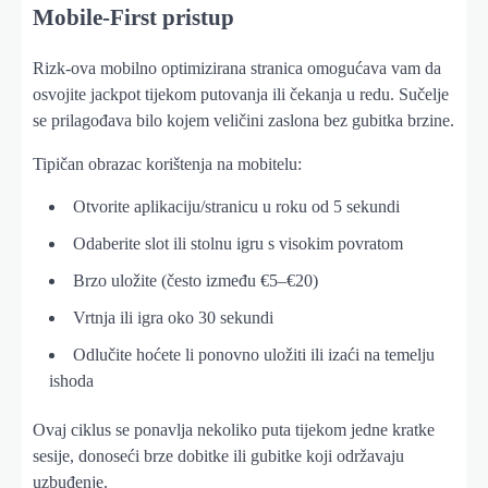
Mobile‑First pristup
Rizk-ova mobilno optimizirana stranica omogućava vam da
osvojite jackpot tijekom putovanja ili čekanja u redu. Sučelje
se prilagođava bilo kojem veličini zaslona bez gubitka brzine.
Tipičan obrazac korištenja na mobitelu:
Otvorite aplikaciju/stranicu u roku od 5 sekundi
Odaberite slot ili stolnu igru s visokim povratom
Brzo uložite (često između €5–€20)
Vrtnja ili igra oko 30 sekundi
Odlučite hoćete li ponovno uložiti ili izaći na temelju
ishoda
Ovaj ciklus se ponavlja nekoliko puta tijekom jedne kratke
sesije, donoseći brze dobitke ili gubitke koji održavaju
uzbuđenje.