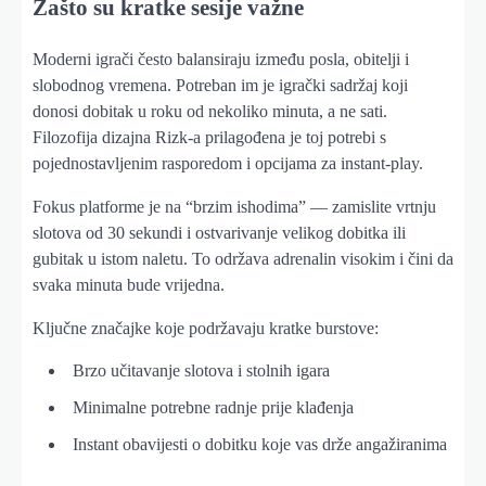
Zašto su kratke sesije važne
Moderni igrači često balansiraju između posla, obitelji i
slobodnog vremena. Potreban im je igrački sadržaj koji
donosi dobitak u roku od nekoliko minuta, a ne sati.
Filozofija dizajna Rizk-a prilagođena je toj potrebi s
pojednostavljenim rasporedom i opcijama za instant‑play.
Fokus platforme je na “brzim ishodima” — zamislite vrtnju
slotova od 30 sekundi i ostvarivanje velikog dobitka ili
gubitak u istom naletu. To održava adrenalin visokim i čini da
svaka minuta bude vrijedna.
Ključne značajke koje podržavaju kratke burstove:
Brzo učitavanje slotova i stolnih igara
Minimalne potrebne radnje prije klađenja
Instant obavijesti o dobitku koje vas drže angažiranima