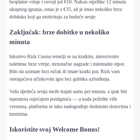
besplatne vrtnje i osvoji još €10. Nakon otprilike 12 minuta
ukupnog igranja, ostao je s €35, ali je imao nekoliko brzu
dobitaka koji ga motiviraju za buduće sesije.
Zaključak: brze dobitke u nekoliko
minuta
Iskustvo Rizk Casina temelji se na kratkim, intenzivnim
naletima: brze vrtnje, trenutačne nagrade i minimalni otpor.
Bilo da uzimate brzi ručak ili imate kratki put, Rizk vam
omogućava učinkovitu igru bez gubitka uzbuđenja.
Vaša sljedeća sesija može trajati samo pet minuta, a ipak biti
ispunjena osjećajem postignuća — a kada poželite više
vremena, platforma se lako nadograđuje dodatnim slotovima i
turnirima.
Iskoristite svoj Welcome Bonus!