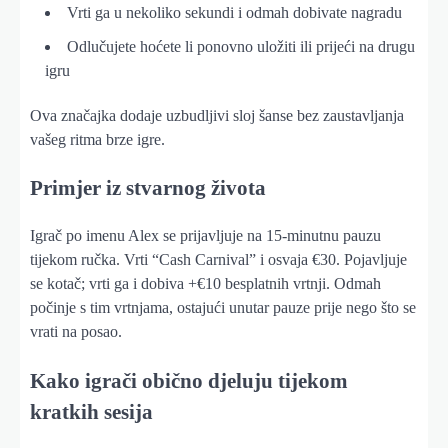
Vrti ga u nekoliko sekundi i odmah dobivate nagradu
Odlučujete hoćete li ponovno uložiti ili prijeći na drugu
igru
Ova značajka dodaje uzbudljivi sloj šanse bez zaustavljanja
vašeg ritma brze igre.
Primjer iz stvarnog života
Igrač po imenu Alex se prijavljuje na 15-minutnu pauzu
tijekom ručka. Vrti “Cash Carnival” i osvaja €30. Pojavljuje
se kotač; vrti ga i dobiva +€10 besplatnih vrtnji. Odmah
počinje s tim vrtnjama, ostajući unutar pauze prije nego što se
vrati na posao.
Kako igrači obično djeluju tijekom
kratkih sesija