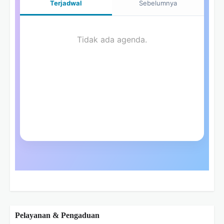
Pelayanan & Pengaduan