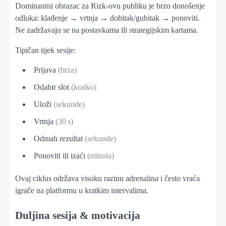
Dominantni obrazac za Rizk-ovu publiku je brzo donošenje
odluka: klađenje → vrtnja → dobitak/gubitak → ponoviti.
Ne zadržavaju se na postavkama ili strategijskim kartama.
Tipičan tijek sesije:
Prijava
(brza)
Odabir slot
(kratko)
Uloži
(sekunde)
Vrtnja
(30 s)
Odmah rezultat
(sekunde)
Ponoviti ili izaći
(minuta)
Ovaj ciklus održava visoku razinu adrenalina i često vraća
igrače na platformu u kratkim intervalima.
Duljina sesija & motivacija