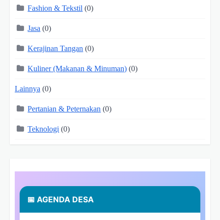
Fashion & Tekstil
(0)
Jasa
(0)
Kerajinan Tangan
(0)
Kuliner (Makanan & Minuman)
(0)
Lainnya
(0)
Pertanian & Peternakan
(0)
Teknologi
(0)