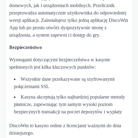
domowych, jak i urządzeniach mobilnych. Przelicznik
przeprowadza automatycznie użytkownika do odpowiedniej
wersji aplikacji. Zainstalujesz tylko jedną aplikację DiscoWin
App lub po prostu otwórz dyspozytywnie stronę z
urządzenia, a system zapewni ci dostęp do gry.
Bezpieczeństwo
Wymogami dotyczącymi bezpieczeństwa w kasynie
spełnionych jest kilka kluczowych punktów:
Wszystkie dane przekazywane są szyfrowanymi
połączeniami SSL
Kasyna akceptują tylko najbardziej popularne metody
płatnicze, zapewniając tym samym wysoki poziom
bezpiecznych transakcji na poczet depozytów i wypłaty
DiscoWin to kasyno online z licencjami ważnymi do dnia
dzisiejszego.