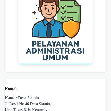
Kontak
Kantor Desa Siamin
Jl. Rossi No 46 Desa Siamin,
Kec. Texas Kab. Kentucky,