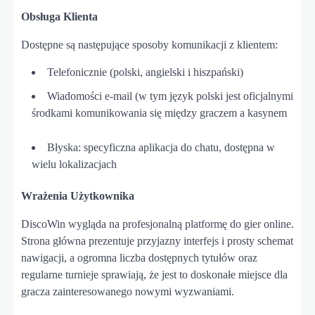
Obsługa Klienta
Dostępne są następujące sposoby komunikacji z klientem:
Telefonicznie (polski, angielski i hiszpański)
Wiadomości e-mail (w tym język polski jest oficjalnymi
środkami komunikowania się między graczem a kasynem
Błyska: specyficzna aplikacja do chatu, dostępna w
wielu lokalizacjach
Wrażenia Użytkownika
DiscoWin wygląda na profesjonalną platformę do gier online.
Strona główna prezentuje przyjazny interfejs i prosty schemat
nawigacji, a ogromna liczba dostępnych tytułów oraz
regularne turnieje sprawiają, że jest to doskonałe miejsce dla
gracza zainteresowanego nowymi wyzwaniami.