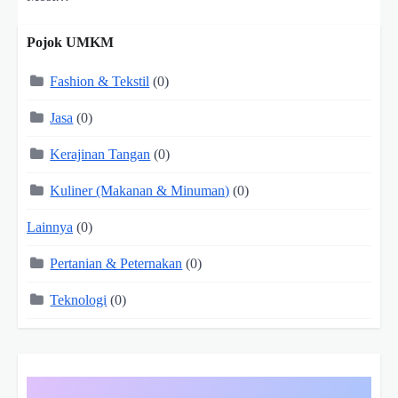
Pojok UMKM
Fashion & Tekstil
(0)
Jasa
(0)
Kerajinan Tangan
(0)
Kuliner (Makanan & Minuman)
(0)
Lainnya
(0)
Pertanian & Peternakan
(0)
Teknologi
(0)