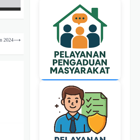
n 2024
⟶