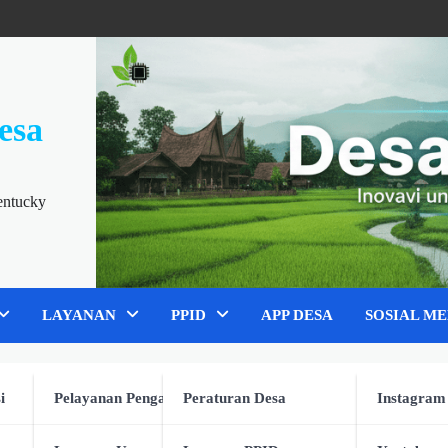
esa
entucky
LAYANAN
PPID
APP DESA
SOSIAL ME
i
Pelayanan Pengaduan
Peraturan Desa
Instagram