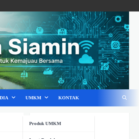
DIA
UMKM
KONTAK
Pojok UMKM
Produk UMKM
Fashion & Tekstil
(0)