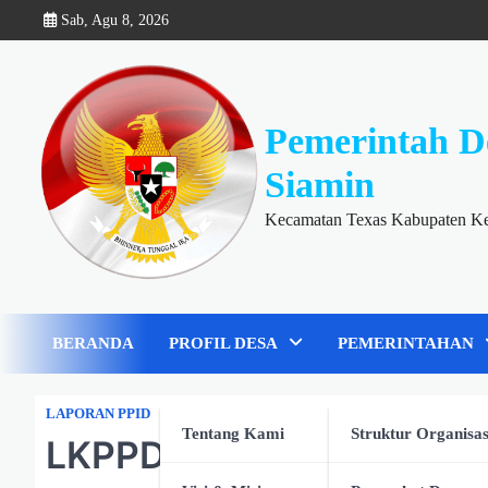
Skip
Sab, Agu 8, 2026
to
content
Pemerintah D
Siamin
Kecamatan Texas Kabupaten K
BERANDA
PROFIL DESA
PEMERINTAHAN
LAPORAN PPID
Tentang Kami
Struktur Organisas
LKPPD 2024