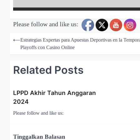
Please follow and like us:
N
a
⟵
Estrategias Expertas para Apuestas Deportivas en la Tempor
Playoffs con Casino Online
v
i
Related Posts
g
a
s
LPPD Akhir Tahun Anggaran
i
2024
p
Please follow and like us:
o
s
Tinggalkan Balasan