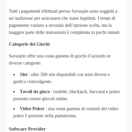
Tutti i pagamenti effettuati presso Savaspin sono soggetti a
un’audizione per assicurarsi che siano legittimi. I tempi di
pagamento variano a seconda dell’opzione scelta, ma la
maggior parte delle transazioni è completata in pochi minuti.
Categorie dei Giochi
Savaspin offre una vasta gamma di giochi d’azzardo in
diverse categorie:
Slot
: oltre 500 slot disponibili con temi diversi e
grafica coinvolgente.
Tavoli da gioco
: roulette, blackjack, baccarat e poker
possono essere giocati online.
Video Poker
: una vasta gamma di varianti del video
poker è presente nella piattaforma.
Software Provider