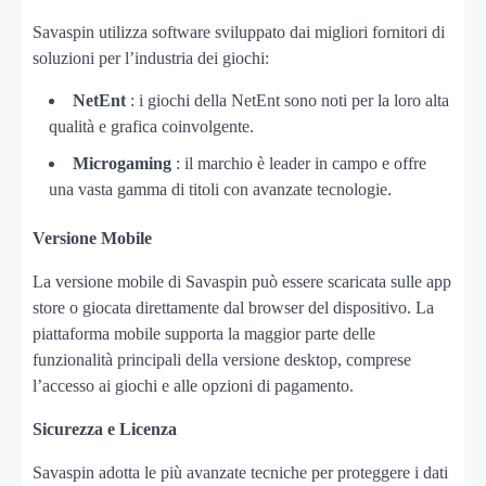
Savaspin utilizza software sviluppato dai migliori fornitori di
soluzioni per l’industria dei giochi:
NetEnt
: i giochi della NetEnt sono noti per la loro alta
qualità e grafica coinvolgente.
Microgaming
: il marchio è leader in campo e offre
una vasta gamma di titoli con avanzate tecnologie.
Versione Mobile
La versione mobile di Savaspin può essere scaricata sulle app
store o giocata direttamente dal browser del dispositivo. La
piattaforma mobile supporta la maggior parte delle
funzionalità principali della versione desktop, comprese
l’accesso ai giochi e alle opzioni di pagamento.
Sicurezza e Licenza
Savaspin adotta le più avanzate tecniche per proteggere i dati