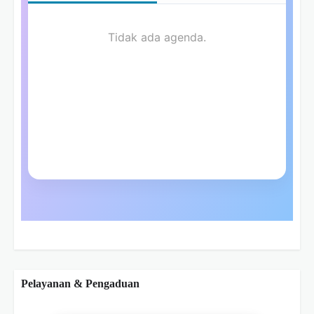
Pelayanan & Pengaduan