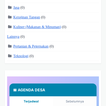
Jasa
(0)
Kerajinan Tangan
(0)
Kuliner (Makanan & Minuman)
(0)
Lainnya
(0)
Pertanian & Peternakan
(0)
Teknologi
(0)