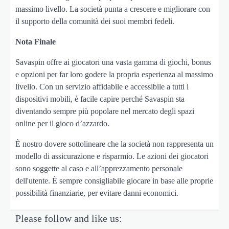
massimo livello. La società punta a crescere e migliorare con
il supporto della comunità dei suoi membri fedeli.
Nota Finale
Savaspin offre ai giocatori una vasta gamma di giochi, bonus
e opzioni per far loro godere la propria esperienza al massimo
livello. Con un servizio affidabile e accessibile a tutti i
dispositivi mobili, è facile capire perché Savaspin sta
diventando sempre più popolare nel mercato degli spazi
online per il gioco d’azzardo.
È nostro dovere sottolineare che la società non rappresenta un
modello di assicurazione e risparmio. Le azioni dei giocatori
sono soggette al caso e all’apprezzamento personale
dell'utente. È sempre consigliabile giocare in base alle proprie
possibilità finanziarie, per evitare danni economici.
Please follow and like us: