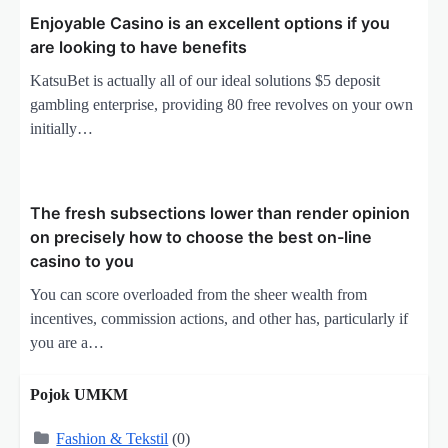
Enjoyable Casino is an excellent options if you
are looking to have benefits
KatsuBet is actually all of our ideal solutions $5 deposit
gambling enterprise, providing 80 free revolves on your own
initially…
The fresh subsections lower than render opinion
on precisely how to choose the best on-line
casino to you
You can score overloaded from the sheer wealth from
incentives, commission actions, and other has, particularly if
you are a…
Pojok UMKM
Fashion & Tekstil
(0)