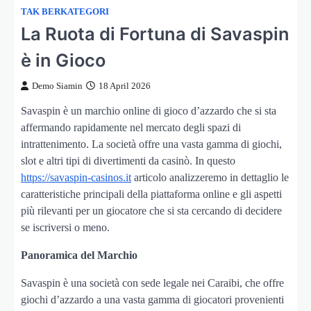
TAK BERKATEGORI
La Ruota di Fortuna di Savaspin
è in Gioco
Demo Siamin
18 April 2026
Savaspin è un marchio online di gioco d’azzardo che si sta
affermando rapidamente nel mercato degli spazi di
intrattenimento. La società offre una vasta gamma di giochi,
slot e altri tipi di divertimenti da casinò. In questo
https://savaspin-casinos.it
articolo analizzeremo in dettaglio le
caratteristiche principali della piattaforma online e gli aspetti
più rilevanti per un giocatore che si sta cercando di decidere
se iscriversi o meno.
Panoramica del Marchio
Savaspin è una società con sede legale nei Caraibi, che offre
giochi d’azzardo a una vasta gamma di giocatori provenienti