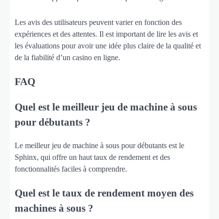
Les avis des utilisateurs peuvent varier en fonction des
expériences et des attentes. Il est important de lire les avis et
les évaluations pour avoir une idée plus claire de la qualité et
de la fiabilité d’un casino en ligne.
FAQ
Quel est le meilleur jeu de machine à sous
pour débutants ?
Le meilleur jeu de machine à sous pour débutants est le
Sphinx, qui offre un haut taux de rendement et des
fonctionnalités faciles à comprendre.
Quel est le taux de rendement moyen des
machines à sous ?