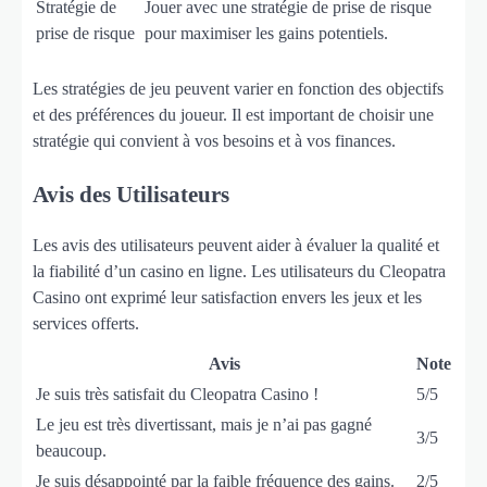
Stratégie de
Jouer avec une stratégie de prise de risque
prise de risque
pour maximiser les gains potentiels.
Les stratégies de jeu peuvent varier en fonction des objectifs
et des préférences du joueur. Il est important de choisir une
stratégie qui convient à vos besoins et à vos finances.
Avis des Utilisateurs
Les avis des utilisateurs peuvent aider à évaluer la qualité et
la fiabilité d’un casino en ligne. Les utilisateurs du Cleopatra
Casino ont exprimé leur satisfaction envers les jeux et les
services offerts.
Avis
Note
Je suis très satisfait du Cleopatra Casino !
5/5
Le jeu est très divertissant, mais je n’ai pas gagné
3/5
beaucoup.
Je suis désappointé par la faible fréquence des gains.
2/5