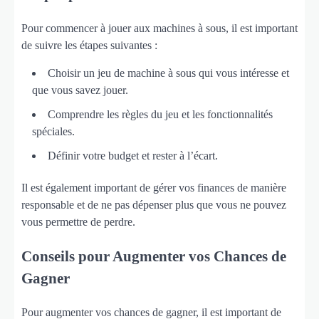
Pour commencer à jouer aux machines à sous, il est important
de suivre les étapes suivantes :
Choisir un jeu de machine à sous qui vous intéresse et
que vous savez jouer.
Comprendre les règles du jeu et les fonctionnalités
spéciales.
Définir votre budget et rester à l’écart.
Il est également important de gérer vos finances de manière
responsable et de ne pas dépenser plus que vous ne pouvez
vous permettre de perdre.
Conseils pour Augmenter vos Chances de
Gagner
Pour augmenter vos chances de gagner, il est important de