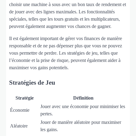
choisir une machine à sous avec un bon taux de rendement et
de jouer avec des lignes maximales. Les fonctionnalités
spéciales, telles que les tours gratuits et les multiplicateurs,
peuvent également augmenter vos chances de gagner.
Il est également important de gérer vos finances de manière
responsable et de ne pas dépenser plus que vous ne pouvez
vous permettre de perdre. Les stratégies de jeu, telles que
l’économie et la prise de risque, peuvent également aider à
maximiser vos gains potentiels.
Stratégies de Jeu
Stratégie
Définition
Jouer avec une économie pour minimiser les
Économie
pertes.
Jouer de manière aléatoire pour maximiser
Aléatoire
les gains.