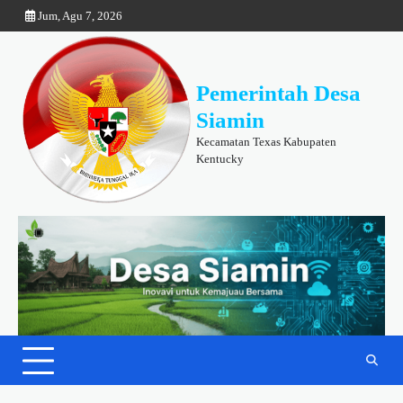
Skip
Jum, Agu 7, 2026
to
content
Pemerintah Desa
Siamin
Kecamatan Texas Kabupaten
Kentucky