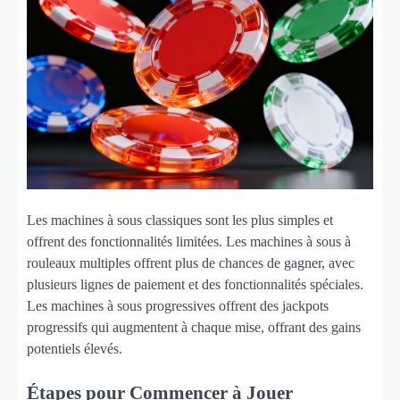
Les machines à sous classiques sont les plus simples et
offrent des fonctionnalités limitées. Les machines à sous à
rouleaux multiples offrent plus de chances de gagner, avec
plusieurs lignes de paiement et des fonctionnalités spéciales.
Les machines à sous progressives offrent des jackpots
progressifs qui augmentent à chaque mise, offrant des gains
potentiels élevés.
Étapes pour Commencer à Jouer