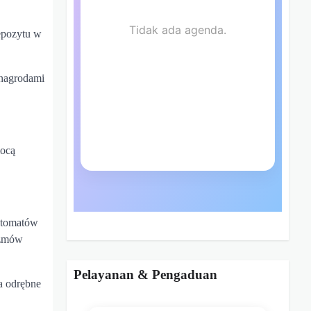
epozytu w
 nagrodami
mocą
automatów
izmów
Pelayanan & Pengaduan
a odrębne