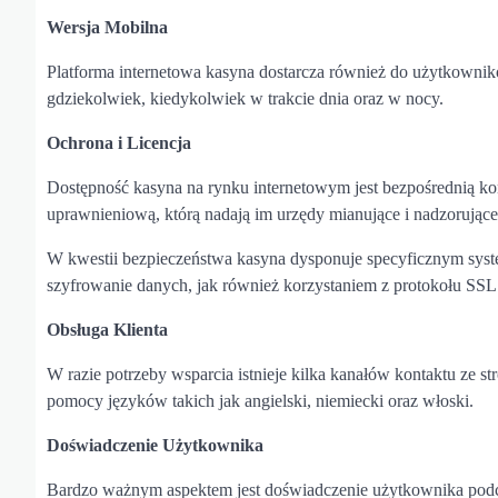
Wersja Mobilna
Platforma internetowa kasyna dostarcza również do użytkownikó
gdziekolwiek, kiedykolwiek w trakcie dnia oraz w nocy.
Ochrona i Licencja
Dostępność kasyna na rynku internetowym jest bezpośrednią ko
uprawnieniową, którą nadają im urzędy mianujące i nadzorujące
W kwestii bezpieczeństwa kasyna dysponuje specyficznym s
szyfrowanie danych, jak również korzystaniem z protokołu SSL
Obsługa Klienta
W razie potrzeby wsparcia istnieje kilka kanałów kontaktu ze s
pomocy języków takich jak angielski, niemiecki oraz włoski.
Doświadczenie Użytkownika
Bardzo ważnym aspektem jest doświadczenie użytkownika podcz