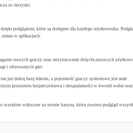
cza ze skrzynki.
a dzięki podglądom, które są dostępne dla każdego użytkownika. Podgl
h zmian w aplikacjach.
ciąganie nowych graczy oraz utrzymywanie dotychczasowych użytkow
gi i oferowanych gier.
a już dobrą bazę klienta, a pojemność graczy systemowo jest stale
zym poziomem bezpieczeństwa i skrupulatności w kwestii walut oraz
t to wyraźnie widoczne na stronie kasyna, która zawiera podgląd wszyst