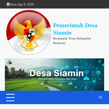
Skip
Kam, Agu 6, 2026
to
content
Pemerintah Desa
Siamin
Kecamatan Texas Kabupaten
Kentucky