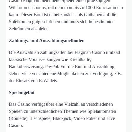
Casino Flagman bietet neue Spieler einen großzügigen
Willkommensbonus, mit dem man bis zu 1000 Euro sammeln
kann. Dieser Boni ist dabei zunächst als Guthaben auf die
Spielkonten gutgeschrieben und muss sich in bestimmten
Zeiträumen abspielen.
Zahlungs- und Auszahlungsmethoden
Die Auswahl an Zahlungsarten bei Flagman Casino umfasst
klassische Voraussetzungen wie Kreditkarte,
Banküberweisung, PayPal. Für die Ein- und Auszahlung
stehen viele verschiedene Möglichkeiten zur Verfügung, z.B.
der Einsatz von E-Wallets.
Spielangebot
Das Casino verfügt über eine Vielzahl an verschiedenen
Spielen zu unterschiedlichen Themen wie Spielautomaten
(Roulette), Tischspiele, Blackjack, Video Poker und Live-
Casino.