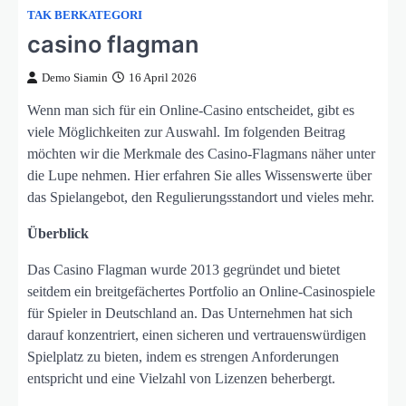
TAK BERKATEGORI
casino flagman
Demo Siamin
16 April 2026
Wenn man sich für ein Online-Casino entscheidet, gibt es
viele Möglichkeiten zur Auswahl. Im folgenden Beitrag
möchten wir die Merkmale des Casino-Flagmans näher unter
die Lupe nehmen. Hier erfahren Sie alles Wissenswerte über
das Spielangebot, den Regulierungsstandort und vieles mehr.
Überblick
Das Casino Flagman wurde 2013 gegründet und bietet
seitdem ein breitgefächertes Portfolio an Online-Casinospiele
für Spieler in Deutschland an. Das Unternehmen hat sich
darauf konzentriert, einen sicheren und vertrauenswürdigen
Spielplatz zu bieten, indem es strengen Anforderungen
entspricht und eine Vielzahl von Lizenzen beherbergt.