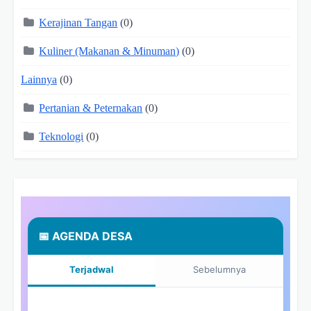
Kerajinan Tangan
(0)
Kuliner (Makanan & Minuman)
(0)
Lainnya
(0)
Pertanian & Peternakan
(0)
Teknologi
(0)