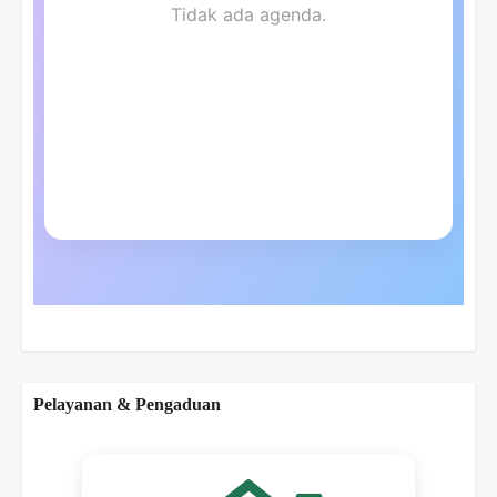
Pelayanan & Pengaduan