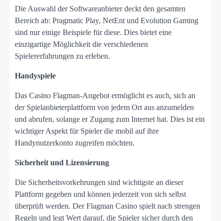
Die Auswahl der Softwareanbieter deckt den gesamten
Bereich ab: Pragmatic Play, NetEnt und Evolution Gaming
sind nur einige Beispiele für diese. Dies bietet eine
einzigartige Möglichkeit die verschiedenen
Spielererfahrungen zu erleben.
Handyspiele
Das Casino Flagman-Angebot ermöglicht es auch, sich an
der Spielanbieterplattform von jedem Ort aus anzumelden
und abrufen, solange er Zugang zum Internet hat. Dies ist ein
wichtiger Aspekt für Spieler die mobil auf ihre
Handynutzerkonto zugreifen möchten.
Sicherheit und Lizensierung
Die Sicherheitsvorkehrungen sind wichtigste an dieser
Plattform gegeben und können jederzeit von sich selbst
überprüft werden. Der Flagman Casino spielt nach strengen
Regeln und legt Wert darauf, die Spieler sicher durch den