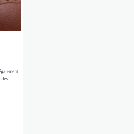
 également
z des