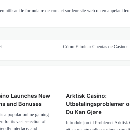
n utilisant le formulaire de contact sur leur site web ou en appelant le
t
Cómo Eliminar Cuentas de Casinos
sino Launches New
Arktisk Casino:
ns and Bonuses
Utbetalingsproblemer 
Du Kan Gjøre
is a popular online gaming
 for its vast selection of
Introduksjon til Problemet Arktisk
iendly interface, and
ett av mange online casinoer som t