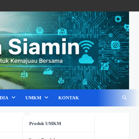
DIA
UMKM
KONTAK
Pojok UMKM
Produk UMKM
 ma
Fashion & Tekstil
(0)