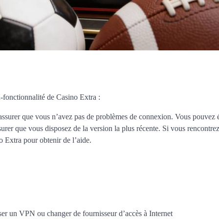
-fonctionnalité de Casino Extra :
ous assurer que vous n’avez pas de problèmes de connexion. Vous pouvez
surer que vous disposez de la version la plus récente. Si vous rencontre
 Extra pour obtenir de l’aide.
iser un VPN ou changer de fournisseur d’accès à Internet