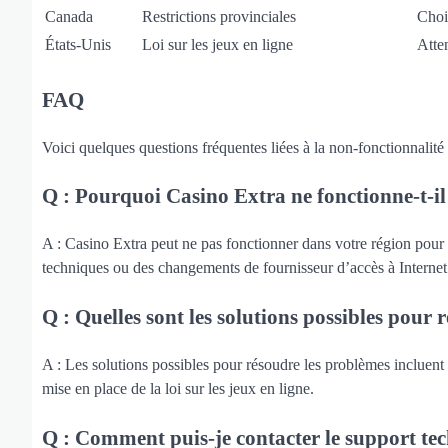
Canada
Restrictions provinciales
Choi
États-Unis
Loi sur les jeux en ligne
Atten
FAQ
Voici quelques questions fréquentes liées à la non-fonctionnalité
Q : Pourquoi Casino Extra ne fonctionne-t-i
A : Casino Extra peut ne pas fonctionner dans votre région pour 
techniques ou des changements de fournisseur d’accès à Internet
Q : Quelles sont les solutions possibles pour 
A : Les solutions possibles pour résoudre les problèmes incluent 
mise en place de la loi sur les jeux en ligne.
Q : Comment puis-je contacter le support te