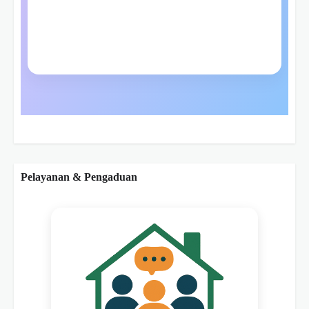
Pelayanan & Pengaduan