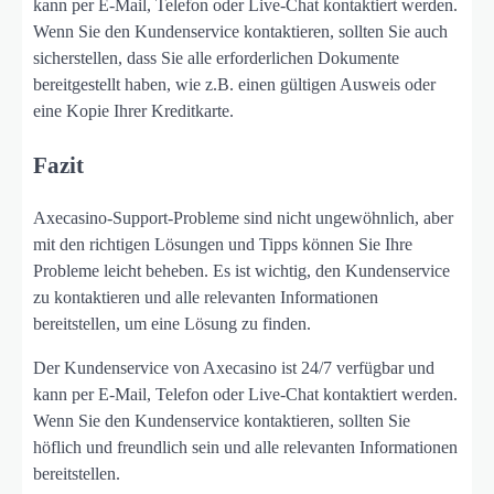
kann per E-Mail, Telefon oder Live-Chat kontaktiert werden.
Wenn Sie den Kundenservice kontaktieren, sollten Sie auch
sicherstellen, dass Sie alle erforderlichen Dokumente
bereitgestellt haben, wie z.B. einen gültigen Ausweis oder
eine Kopie Ihrer Kreditkarte.
Fazit
Axecasino-Support-Probleme sind nicht ungewöhnlich, aber
mit den richtigen Lösungen und Tipps können Sie Ihre
Probleme leicht beheben. Es ist wichtig, den Kundenservice
zu kontaktieren und alle relevanten Informationen
bereitstellen, um eine Lösung zu finden.
Der Kundenservice von Axecasino ist 24/7 verfügbar und
kann per E-Mail, Telefon oder Live-Chat kontaktiert werden.
Wenn Sie den Kundenservice kontaktieren, sollten Sie
höflich und freundlich sein und alle relevanten Informationen
bereitstellen.