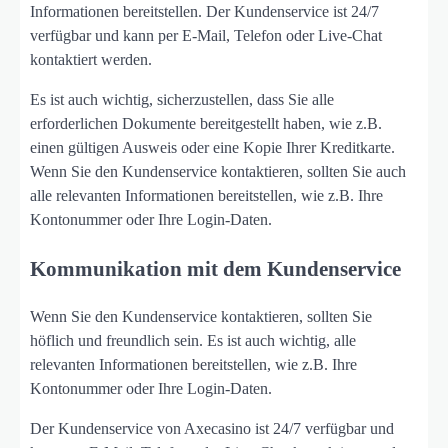
Informationen bereitstellen. Der Kundenservice ist 24/7
verfügbar und kann per E-Mail, Telefon oder Live-Chat
kontaktiert werden.
Es ist auch wichtig, sicherzustellen, dass Sie alle
erforderlichen Dokumente bereitgestellt haben, wie z.B.
einen gültigen Ausweis oder eine Kopie Ihrer Kreditkarte.
Wenn Sie den Kundenservice kontaktieren, sollten Sie auch
alle relevanten Informationen bereitstellen, wie z.B. Ihre
Kontonummer oder Ihre Login-Daten.
Kommunikation mit dem Kundenservice
Wenn Sie den Kundenservice kontaktieren, sollten Sie
höflich und freundlich sein. Es ist auch wichtig, alle
relevanten Informationen bereitstellen, wie z.B. Ihre
Kontonummer oder Ihre Login-Daten.
Der Kundenservice von Axecasino ist 24/7 verfügbar und