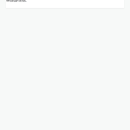
WordPress
.