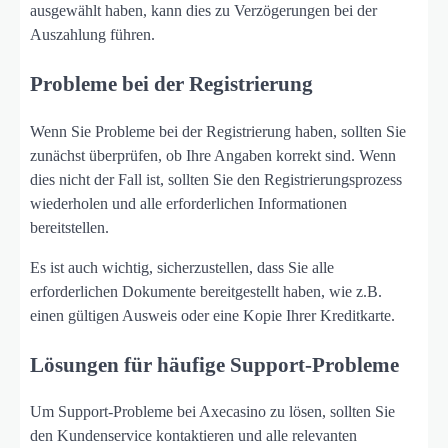
ausgewählt haben, kann dies zu Verzögerungen bei der
Auszahlung führen.
Probleme bei der Registrierung
Wenn Sie Probleme bei der Registrierung haben, sollten Sie
zunächst überprüfen, ob Ihre Angaben korrekt sind. Wenn
dies nicht der Fall ist, sollten Sie den Registrierungsprozess
wiederholen und alle erforderlichen Informationen
bereitstellen.
Es ist auch wichtig, sicherzustellen, dass Sie alle
erforderlichen Dokumente bereitgestellt haben, wie z.B.
einen gültigen Ausweis oder eine Kopie Ihrer Kreditkarte.
Lösungen für häufige Support-Probleme
Um Support-Probleme bei Axecasino zu lösen, sollten Sie
den Kundenservice kontaktieren und alle relevanten